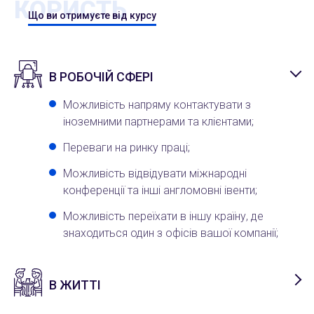
КОРИСТЬ
Що ви отримуєте від курсу
В РОБОЧІЙ СФЕРІ
Можливість напряму контактувати з
іноземними партнерами та клієнтами;
Переваги на ринку праці;
Можливість відвідувати міжнародні
конференції та інші англомовні івенти;
Можливість переїхати в іншу країну, де
знаходиться один з офісів вашої компанії;
В ЖИТТІ
Розвиток творчого потенціалу, тренування