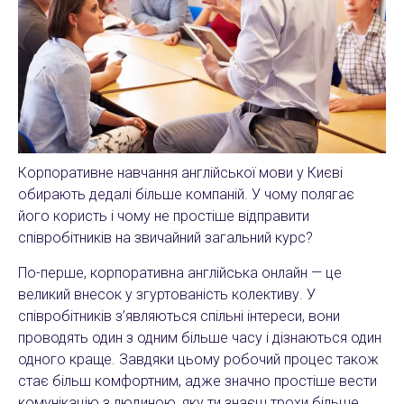
Корпоративне навчання англійської мови у Києві
обирають дедалі більше компаній. У чому полягає
його користь і чому не простіше відправити
співробітників на звичайний загальний курс?
По-перше, корпоративна англійська онлайн — це
великий внесок у згуртованість колективу. У
співробітників з’являються спільні інтереси, вони
проводять один з одним більше часу і дізнаються один
одного краще. Завдяки цьому робочий процес також
стає більш комфортним, адже значно простіше вести
комунікацію з людиною, яку ти знаєш трохи більше,