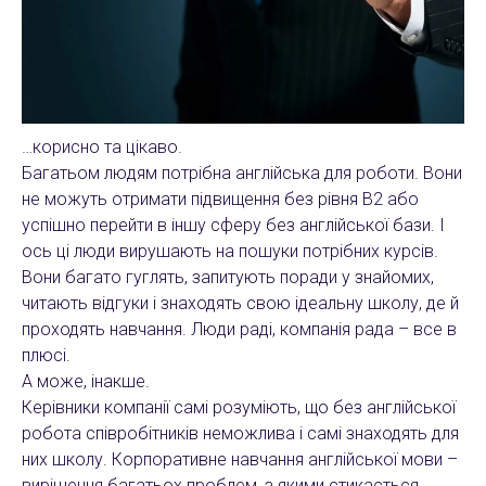
…корисно та цікаво.
Багатьом людям потрібна англійська для роботи. Вони
не можуть отримати підвищення без рівня В2 або
успішно перейти в іншу сферу без англійської бази. І
ось ці люди вирушають на пошуки потрібних курсів.
Вони багато гуглять, запитують поради у знайомих,
читають відгуки і знаходять свою ідеальну школу, де й
проходять навчання. Люди раді, компанія рада – все в
плюсі.
А може, інакше.
Керівники компанії самі розуміють, що без англійської
робота співробітників неможлива і самі знаходять для
них школу. Корпоративне навчання англійської мови –
вирішення багатьох проблем, з якими стикається