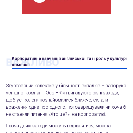
Корпоративне навчання англійської та її роль у культурі
ВАЖЛИВО
компанії
Згуртований колектив у більшості випадків – запорука
успішної компанії. Ось HR’и і вигадують різні заходи,
щоб усі колеги познайомилися ближче, склали
враження одне про одного, потоваришували чи хоча б
не ставили питання «Хто це?». на корпоративі.
І хоча деякі заходи можуть відрізнятися, можна
скласти список основних, які не змінюються від