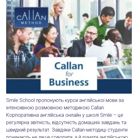
Smile School пропонують курси англійської мови за
інтенсивною розмовною методикою Callan.
Корпоративна англійська онлайн у школі Smile – це
регулярна звітність, відсутність домашніх завдань та
швидкий результат. Завдяки Callan-методиці студенти
починають не лише говорити, а й думати англійською.