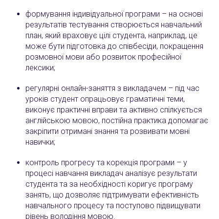
формування індивідуальної програми – на основі
результатів тестування створюється навчальний
план, який враховує цілі студента, наприклад, це
може бути підготовка до співбесіди, покращення
розмовної мови або розвиток професійної
лексики;
регулярні онлайн-заняття з викладачем – під час
уроків студент опрацьовує граматичні теми,
виконує практичні вправи та активно спілкується
англійською мовою, постійна практика допомагає
закріпити отримані знання та розвивати мовні
навички;
контроль прогресу та корекція програми – у
процесі навчання викладач аналізує результати
студента та за необхідності коригує програму
занять, що дозволяє підтримувати ефективність
навчального процесу та поступово підвищувати
рівень володіння мовою.