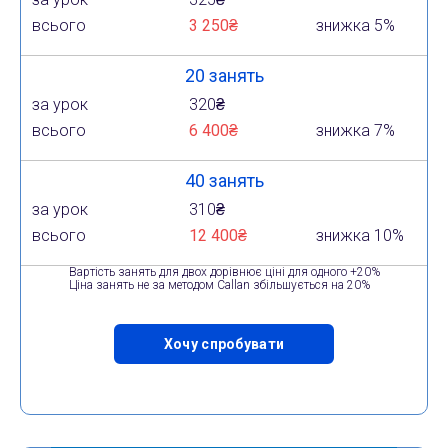
всього
3 250₴
знижка 5%
20 занять
за урок
320₴
всього
6 400₴
знижка 7%
40 занять
за урок
310₴
всього
12 400₴
знижка 10%
Вартість занять для двох дорівнює ціні для одного +20%
Ціна занять не за методом Callan збільшується на 20%
Хочу спробувати