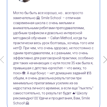
Могло бы быть все хорошо, но… все просто
замечательно 🤗. Smile School – отличная
современная школа с очень милыми и
внимательными ребятами-преподавателями,
удобным графиком и довольно интересной
методикой обучения – Callan Method, когда ты
практически весь урок болтаешь, хочешь того или
нет🙂. При чем, что очень здорово, не постоянно с
одним преподавателем, а с разными, что очень
эффективно для разговорной практики, особенно
для таких начинающих с нуля после 35 как была я,
привыкшая с детства «sprechen – что вижу, то
пою» 🙈. А еще бонус – нет домашних заданий! 💃 В
общем, я очень довольна результатом при
минимально прилагаемых усилиях из-за
недостатка личного времени, а если еще “пыхтеть”
самостоятельно, то результат будет 🔥! Школу
рекомендую! 👍🏼 Удачи и процветания, Вам, Smile
School! 🤗