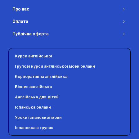
›
Про нас
›
Оплата
›
Публічна оферта
›
Політика конфіденційності
Курси англійської
›
Контакти
Групові курси англійської мови онлайн
›
Вакансії
Корпоративна англійська
›
Тести на рівень англійської
Бізнес англійська
Англійська для дітей
Іспанська онлайн
Уроки іспанської мови
Іспанська в групах