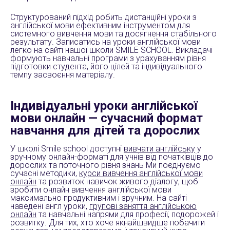
Структурований підхід робить дистанційні уроки з
англійської мови ефективним інструментом для
системного вивчення мови та досягнення стабільного
результату. Записатись на уроки англійської мови
легко на сайті нашої школи SMILE SCHOOL. Викладачі
формують навчальні програми з урахуванням рівня
підготовки студента, його цілей та індивідуального
темпу засвоєння матеріалу.
Індивідуальні уроки англійської
мови онлайн — сучасний формат
навчання для дітей та дорослих
У школі Smile school доступні
вивчати англійську
у
зручному онлайн-форматі для учнів від початківців до
дорослих та поточного рівня знань Ми поєднуємо
сучасні методики,
курси вивчення англійської мови
онлайн
та розвиток навичок живого діалогу, щоб
зробити онлайн вивчення англійської мови
максимально продуктивним і зручним. На сайті
наведені англ уроки,
групові заняття англійською
онлайн
та навчальні напрями для професії, подорожей і
розвитку. Для тих, хто хоче якнайшвидше побачити