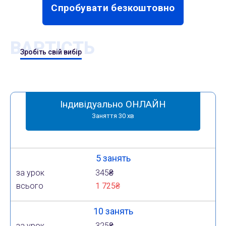
Спробувати безкоштовно
ВАРТІСТЬ
Зробіть свій вибір
Індивідуально ОНЛАЙН
Заняття 30 хв
5 занять
за урок
345₴
всього
1 725₴
10 занять
за урок
325₴