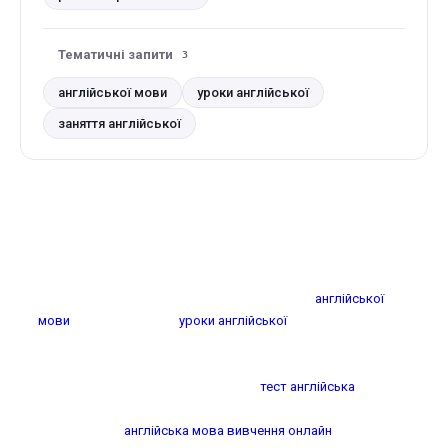
Тематичні запити
3
англійської мови
уроки англійської
заняття англійської
Чому варто відвідувати уроки англійської
мови?
Уроки англійської мови допомагають значно покращити
ваші мовні навички та впевненість у спілкуванні. Зараз є
багато можливостей для навчання, зокрема
англійської
мови
для дорослих та
уроки англійської
для дітей. Заняття
англійської можуть проходити як у класах, так і онлайн, що
робить їх доступними для всіх бажаючих, незалежно від
розкладу. Ви також можете пройти
тест англійська
, щоб
оцінити свій рівень перед початком навчання. Не пропустіть
шанс освоїти
англійська мова вивчення онлайн
, адже це