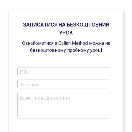
занять у пакеті.
або 100 хвилин. Оптимальний варіант для стабільного
прогресу – 50 хвилин, цього часу достатньо для
повноцінного відпрацювання нової теми та розмовної
практики без втрати концентрації.
ЗАПИСАТИСЯ НА БЕЗКОШТОВНИЙ
УРОК
Ознайомитися з Callan Method можна на
безкоштовному пробному уроці