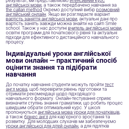
результат, ми представляємо
інтенсивний курс
англійської мови
, а також передбачено навчання за
the callan method
Окремо доступний вибір
розмовний
англійський онлайн
. Якщо ви розглядаєте варіант
вартість заняття англійської мови
, актуальні дані про
вартість занять завжди можна знайти на сайті Smile
school. Також у нас доступні
вчитель англійської мови
,
освітні програми для початкового рівня та актуальні
підходи для ефективного дистанційного навчального
процесу.
Індивідуальні уроки англійської
мови онлайн — практичний спосіб
оцінити знання та підібрати
навчання
До початку навчання студенти можуть пройти
тест
англ мова
, щоб перевірити рівень підготовки та
отримати рекомендації щодо підходящого
навчального формату. Онлайн-тестування сприяє
визначити ступінь знання граматики, що робить процес
швидшим обрати оптимальний курс. У школі
пропонуються
англійська мова уроки для початківців
,
а також
бізнес англ
для кар’єрного зростання та
розвитку. Для молодших слухачів ми забезпечуємо
уроки англійської для дітей онлайн
, а для підлітків