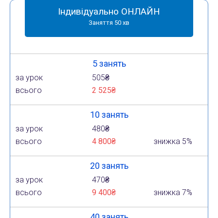
Індивідуально ОНЛАЙН
Заняття 50 хв
5 занять
за урок
505₴
всього
2 525₴
10 занять
за урок
480₴
всього
4 800₴
знижка 5%
20 занять
за урок
470₴
всього
9 400₴
знижка 7%
40 занять