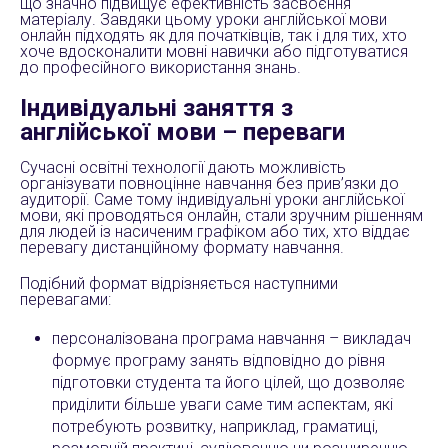
що значно підвищує ефективність засвоєння
матеріалу. Завдяки цьому уроки англійської мови
онлайн підходять як для початківців, так і для тих, хто
хоче вдосконалити мовні навички або підготуватися
до професійного використання знань.
Індивідуальні заняття з
англійської мови – переваги
Сучасні освітні технології дають можливість
організувати повноцінне навчання без прив’язки до
аудиторії. Саме тому індивідуальні уроки англійської
мови, які проводяться онлайн, стали зручним рішенням
для людей із насиченим графіком або тих, хто віддає
перевагу дистанційному формату навчання.
Подібний формат відрізняється наступними
перевагами:
персоналізована програма навчання – викладач
формує програму занять відповідно до рівня
підготовки студента та його цілей, що дозволяє
приділити більше уваги саме тим аспектам, які
потребують розвитку, наприклад, граматиці,