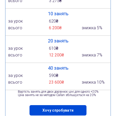
всього
3 275₴
10 занять
за урок
620₴
всього
6 200₴
знижка 5%
20 занять
за урок
610₴
всього
12 200₴
знижка 7%
40 занять
за урок
590₴
всього
23 600₴
знижка 10%
Вартість занять для двох дорівнює ціні для одного +20%
Ціна занять не за методом Callan збільшується на 20%
Хочу спробувати