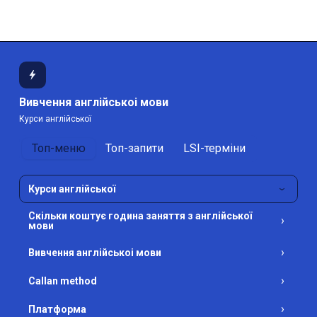
зручно і ефективно!
Вивчення англійськоі мови
Курси англійської
Топ-меню
Топ-запити
LSI-терміни
Курси англійської
›
Скільки коштує година заняття з англійської
›
мови
›
Вивчення англійськоі мови
›
Callan method
›
Платформа