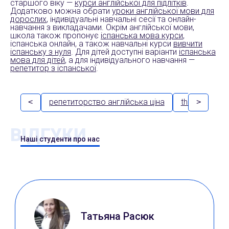
старшого віку —
курси англійської для підлітків
.
Додатково можна обрати
уроки англійської мови для
дорослих
, індивідуальні навчальні сесії та онлайн-
навчання з викладачами. Окрім англійської мови,
школа також пропонує
іспанська мова курси
,
іспанська онлайн, а також навчальні курси
вивчити
іспанську з нуля
. Для дітей доступні варіанти
іспанська
мова для дітей
, а для індивідуального навчання —
репетитор з іспанської
.
репетиторство англійська ціна
the callan
<
>
ВІДГУКИ
Наші студенти про нас
Татьяна Расюк