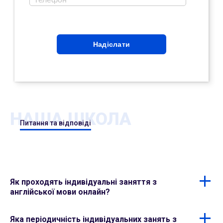
НАША ШКОЛА
Питання та відповіді
Як проходять індивідуальні заняття з
англійської мови онлайн?
Заняття проходять один на один з викладачем через
Яка періодичність індивідуальних занять з