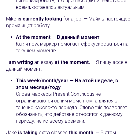
сигнализировать, что процесс длится некоторое
время, оставаясь актуальным.
Mike
is
currently looking
for a job. — Майк в настоящее
время ищет работу.
At the moment — В данный момент
Как и now, маркер помогает сфокусироваться на
текущем моменте.
I
am writing
an essay
at the moment.
— Я пишу эссе в
данный момент.
This week/month/year — На этой неделе, в
этом месяце/году
Слова-маркеры Present Continuous не
ограничиваются одним моментом, а длятся в
течение какого-то периода. Слово this позволяет
обозначить, что действие относится к данному
периоду, не ко всему времени.
Jake
is taking
extra classes
this month
. — В этом