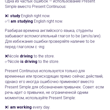
Одна из частых ошибок — использование Present
Simple вместо Present Continuous:
❌I
study
English right now.
✅I
am studying
English right now.
Разбирая времена английского языка, студенты
забывают вспомогательный глагол to be (am/is/are).
Для избежания ошибки проверяйте наличие to be
перед глаголом с -ing:
❌Nicole
driving
to the store.
✅Nicole
is driving
to the store.
Present Continuous используется только для
временных или происходящих прямо сейчас действий,
однако его иногда ошибочно применяют вместо
Present Simple для обозначения привычек. Совет: если
речь идет о привычке, не ограниченной одним
моментом, используйте Present Simple:
❌I
am working
every day.