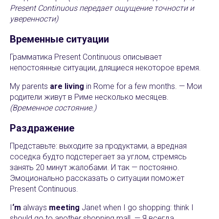
Present Continuous передает ощущение точности и
уверенности)
Временные ситуации
Грамматика Present Continuous описывает
непостоянные ситуации, длящиеся некоторое время.
My parents
are living
in Rome for a few months. — Мои
родители живут в Риме несколько месяцев.
(Временное состояние.)
Раздражение
Представьте: выходите за продуктами, а вредная
соседка будто подстерегает за углом, стремясь
занять 20 минут жалобами. И так — постоянно.
Эмоционально рассказать о ситуации поможет
Present Continuous.
I
‘m
always
meeting
Janet when I go shopping: think I
should go to another shopping mall. — Я всегда