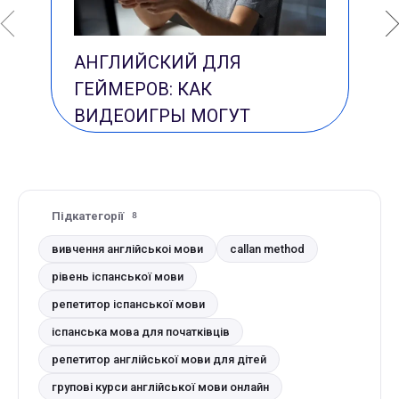
АНГЛИЙСКИЙ ДЛЯ
ГЕЙМЕРОВ: КАК
ВИДЕОИГРЫ МОГУТ
ЗАМЕНИТЬ УЧЕБНИКИ
Підкатегорії
8
вивчення англійськоі мови
callan method
рівень іспанської мови
репетитор іспанської мови
іспанська мова для початківців
репетитор англійської мови для дітей
групові курси англійської мови онлайн