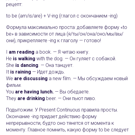
рецепт:
to be (am/is/are) + V-ing (глагол с окончанием -ing)
Формула максимально проста: добавляете форму «to
be» в зависимости от лица (я/ты/он/она/оно/мы/вы/
они), прикрепляете -ing к глаголу — готово!
I
am reading
a book. — Я читаю книгу.
He
is walking
with the dog. — Он гуляет с собакой.
She
is dancing
. — Она танцует.
It
is raining
— Идет дождь.
We
are discussing
a new film. — Мы обсуждаем новый
фильм.
You
are having lunch.
— Вы обедаете.
They
are drinking
beer. — Они пьют пиво.
Подытожим. У Present Continuous правила просты.
Окончание -ing придает действию форму
непрерывности, будто оно тянется от момента к
моменту. Главное помнить, какую форму to be следует