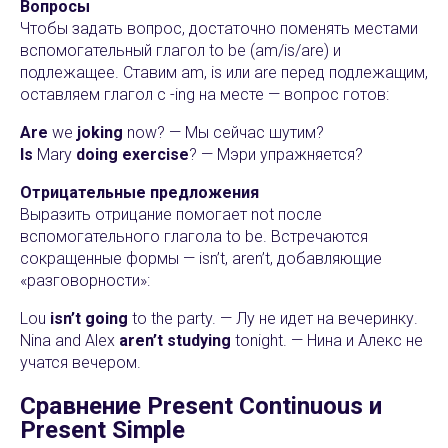
Вопросы
Чтобы задать вопрос, достаточно поменять местами
вспомогательный глагол to be (am/is/are) и
подлежащее. Ставим am, is или are перед подлежащим,
оставляем глагол с -ing на месте — вопрос готов:
Are
we
joking
now? — Мы сейчас шутим?
Is
Mary
doing exercise
? — Мэри упражняется?
Отрицательные предложения
Выразить отрицание помогает not после
вспомогательного глагола to be. Встречаются
сокращенные формы — isn’t, aren’t, добавляющие
«разговорности»:
Lou
isn’t
going
to the party. — Лу не идет на вечеринку.
Nina and Alex
aren’t studying
tonight. — Нина и Алекс не
учатся вечером.
Сравнение Present Continuous и
Present Simple