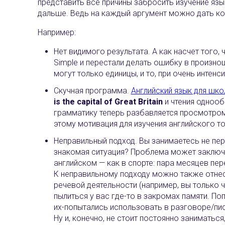
представить все причины забросить изучение язык
дальше. Ведь на каждый аргумент можно дать ко
Например:
Нет видимого результата. А как насчет того,
Simple и перестали делать ошибку в произн
могут только единицы, и то, при очень интен
Скучная программа.
Английский язык для шк
is the capital of Great Britain
и чтения однооб
грамматику теперь разбавляется просмотро
этому мотивация для изучения английского то
Неправильный подход. Вы занимаетесь не пер
знакомая ситуация? Проблема может заключат
английском — как в спорте: пара месяцев п
К неправильному подходу можно также отнес
речевой деятельности (например, вы только ч
пылиться у вас где-то в закромах памяти. П
их-попытались использовать в разговоре/пи
Ну и, конечно, не стоит постоянно заниматьс