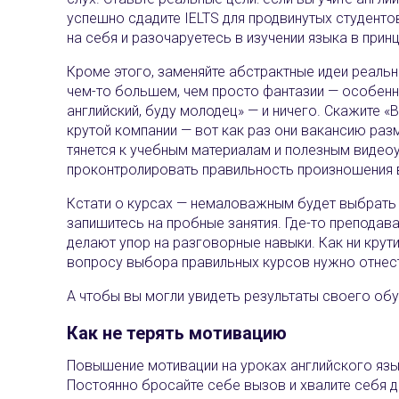
успешно сдадите IELTS для продвинутых студентов
на себя и разочаруетесь в изучении языка в прин
Кроме этого, заменяйте абстрактные идеи реальн
чем-то большем, чем просто фантазии — особенно
английский, буду молодец‎» — и ничего. Скажите «
крутой компании — вот как раз они вакансию разм
тянется к учебным материалам и полезным видеоу
проконтролировать правильность произношения
Кстати о курсах — немаловажным будет выбрать 
запишитесь на пробные занятия. Где-то преподава
делают упор на разговорные навыки. Как ни крути
вопросу выбора правильных курсов нужно отнес
А чтобы вы могли увидеть результаты своего обу
Как не терять мотивацию
Повышение мотивации на уроках английского язык
Постоянно бросайте себе вызов и хвалите себя 