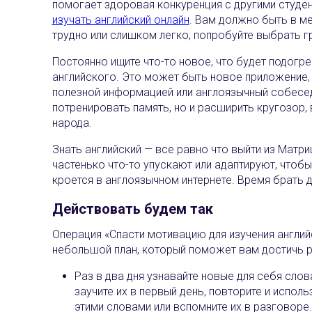
помогает здоровая конкуренция с другими студен
изучать английский онлайн
. Вам должно быть в м
трудно или слишком легко, попробуйте выбрать г
Постоянно ищите что-то новое, что будет подогр
английского. Это может быть новое приложение, 
полезной информацией или англоязычный собеседн
потренировать память, но и расширить кругозор,
народа.
Знать английский — все равно что выйти из Матри
частенько что-то упускают или адаптируют, что
кроется в англоязычном интернете. Время брать д
Действовать будем так
Операция «Спасти мотивацию для изучения английс
небольшой план, который поможет вам достичь ре
Раз в два дня узнавайте новые для себя слова
заучите их в первый день, повторите и исполь
этими словами или вспомните их в разговоре.