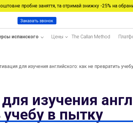
коштовне пробне заняття, та отримай знижку -25% на обран
Заказать звонок
урсы испанского
Цены
The Callan Method
Платф
ивация для изучения английского: как не превратить учеб
для изучения англ
 учебу в пытку