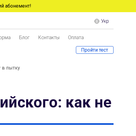
ий абонемент!
Укр
орма
Блог
Контакты
Оплата
Пройти тест
у в пытку
Close
ийского: как не