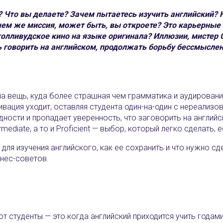
? Что вы делаете? Зачем пытаетесь изучить английский? 
 чем же миссия, может быть, вы откроете? Это карьерные
олливудское кино на языке оригинала? Иллюзии, мистер С
ь говорить на английском, продолжать борьбу бессмыслен
на вещь, куда более страшная чем грамматика и аудирование
вация уходит, оставляя студента один-на-один с нереализо
удности и пропадает уверенность, что заговорить на англ
ediate, а то и Proficient — выбор, который легко сделать, е
 для изучения английского, как ее сохранить и что нужно сд
нес-советов.‎
т студенты — это когда английский приходится учить годами