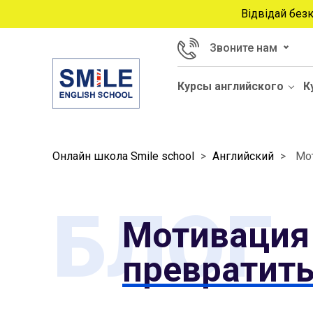
Відвідай без
Звоните нам
Курсы английского
К
Онлайн школа Smile school
>
Английский
>
Мот
БЛОГ
Мотивация 
превратить