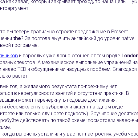
а как завал, который закрывает проход, то наша цель — уб
нтраргумент.
 что вы теперь правильно строите предложение в Present
ошении
the
? За полгода выучить английский до уровня native
сивной программе.
ольников
и взрослых уже давно отошел от тем вроде
Londo
разных текстов. А механическое выполнение упражнений на
м видео TED и обсуждениями насущных проблем. Благодаря
лько растет.
вый год, а желаемого результата по-прежнему нет —
ься в нерегулярности занятий и отсутствии практики. В
ередышки может перечеркнуть годовые достижения.
ти бессмысленную зубрежку и акцент на одном виде
итаете или только слушаете подкасты). Заучивание десятков
опробуйте действовать по такой схеме: посмотрели видео-
сьме.
я, когда вы очень устали или у вас нет настроения: учеба ч