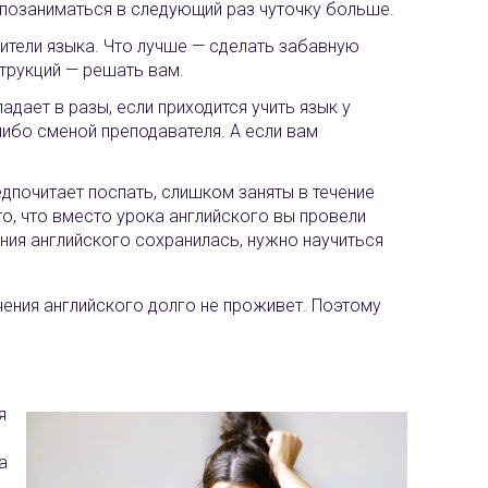
и позаниматься в следующий раз чуточку больше.
ители языка. Что лучше — сделать забавную
струкций — решать вам.
дает в разы, если приходится учить язык у
либо сменой преподавателя. А если вам
.
едпочитает поспать, слишком заняты в течение
то, что вместо урока английского вы провели
ения английского сохранилась, нужно научиться
чения английского долго не проживет. Поэтому
я
а