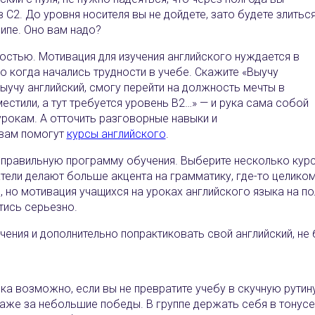
 С2. До уровня носителя вы не дойдете, зато будете злитьс
ципе. Оно вам надо?
остью. Мотивация для изучения английского нуждается в
 когда начались трудности в учебе. Скажите «Выучу
Выучу английский, смогу перейти на должность мечты в
естили, а тут требуется уровень В2…‎» — и рука сама собой
рокам. А отточить разговорные навыки и
 вам помогут
курсы английского
. ‎ ‎
правильную программу обучения. Выберите несколько курс
тели делают больше акцента на грамматику, где-то целиком
, но мотивация учащихся на уроках английского языка на по
тись серьезно.
чения и дополнительно попрактиковать свой английский, не
а возможно, если вы не превратите учебу в скучную рутину
даже за небольшие победы. В группе держать себя в тонусе