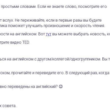
 простыми словами. Если не знаете слово, посмотрите его
ст вслух. Не переживайте, если в первые разы вы будете
тика поможет улучшить произношение и скорость чтения.
вости на английском. Вот
тут
вы можете выбрать новость, к
трите видео TED.
ься на английском с другом/коллегой/одногруппником. Вы т
ском, прочитайте и переведите его. В следующий раз, когда
вно переведены на английский? 😉
х совета.