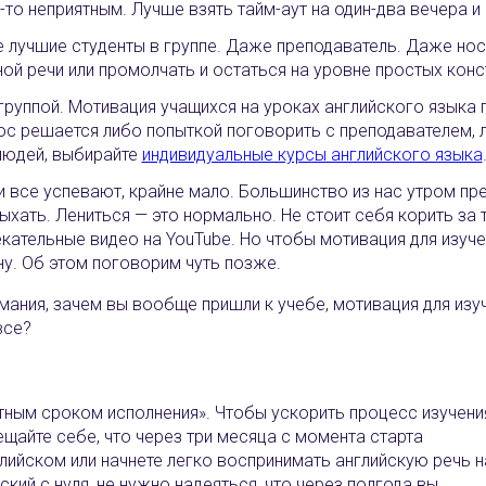
-то неприятным. Лучше взять тайм-аут на один-два вечера 
 лучшие студенты в группе. Даже преподаватель. Даже нос
ной речи или промолчать и остаться на уровне простых кон
уппой. Мотивация учащихся на уроках английского языка па
рос решается либо попыткой поговорить с преподавателем, 
людей, выбирайте
индивидуальные курсы английского языка
и все успевают, крайне мало. Большинство из нас утром пр
дыхать. Лениться — это нормально. Не стоит себя корить за 
екательные видео на YouTube. Но чтобы мотивация для изуч
ну. Об этом поговорим чуть позже.
ания, зачем вы вообще пришли к учебе, мотивация для изу
все?
тным сроком исполнения‎»‎. Чтобы ускорить процесс изучени
ещайте себе, что через три месяца с момента старта
глийском или начнете легко воспринимать английскую речь н
ский с нуля, не нужно надеяться, что через полгода вы