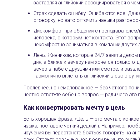
заставляя английский ассоциироваться с чем
Страх сделать ошибку. Ошибаются все. Даже
оговорку, но зато отточить навыки разговор
Дискомфорт при общении с преподавателем/гр
человека, с которым нет контакта. Этот воп
некомфортно заниматься в компании других 
Лень. Живчиков, которые 24/7 заняты делом 
дня, а ближе к вечеру нам хочется только от
вечер в пабе с друзьями или смотрели развл
гармонично вплетать английский в свою рути
Последнее, но немаловажное — без четкого поним
честно ответьте себе на вопрос — ради чего это 
Как конвертировать мечту в цель
Есть хорошая фраза: «Цель — это мечта с конкре
языка, поставьте четкий дедлайн. Например, пооб
изучения вы перестанете бояться говорить на ан
слух. Ставьте реальные цели: если вы учите англий