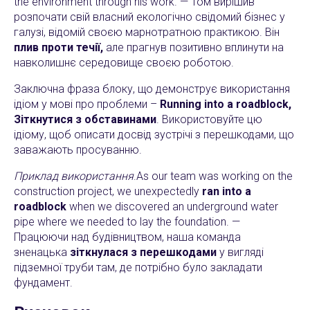
the environment through his work. — Том вирішив
розпочати свій власний екологічно свідомий бізнес у
галузі, відомій своєю марнотратною практикою. Він
плив проти течії,
але прагнув позитивно вплинути на
навколишнє середовище своєю роботою.
Заключна фраза блоку, що демонструє використання
ідіом у мові про проблеми –
Running into a roadblock,
Зіткнутися з обставинами
. Використовуйте цю
ідіому, щоб описати досвід зустрічі з перешкодами, що
заважають просуванню.
Приклад використання
.As our team was working on the
construction project, we unexpectedly
ran into a
roadblock
when we discovered an underground water
pipe where we needed to lay the foundation. —
Працюючи над будівництвом, наша команда
зненацька
зіткнулася з перешкодами
у вигляді
підземної труби там, де потрібно було закладати
фундамент.