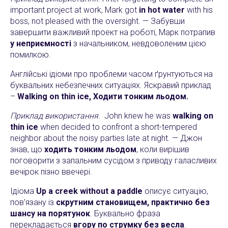
important project at work, Mark got
in hot water
with his
boss, not pleased with the oversight. — Забувши
завершити важливий проект на роботі, Марк потрапив
у неприємності
з начальником, невдоволеним цією
помилкою.
Англійські ідіоми про проблеми часом ґрунтуються на
буквальних небезпечних ситуаціях. Яскравий приклад
–
Walking on thin ice, Ходити тонким льодом.
Приклад використання
. John knew he was
walking on
thin ice
when decided to confront a short-tempered
neighbor about the noisy parties late at night. — Джон
знав, що
ходить тонким льодом
, коли вирішив
поговорити з запальним сусідом з приводу галасливих
вечірок пізно ввечері.
Ідіома
Up a creek without a paddle
описує ситуацію,
пов’язану із
скрутним становищем, практично без
шансу на порятунок
. Буквально фраза
перекладається
вгору по струмку без весла
.