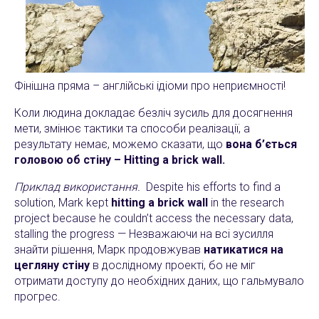
Фінішна пряма – англійські ідіоми про неприємності!
Коли людина докладає безліч зусиль для досягнення
мети, змінює тактики та способи реалізації, а
результату немає, можемо сказати, що
вона б’ється
головою об стіну – Hitting a brick wall.
Приклад використання.
Despite his efforts to find a
solution, Mark kept
hitting a brick wall
in the research
project because he couldn’t access the necessary data,
stalling the progress — Незважаючи на всі зусилля
знайти рішення, Марк продовжував
натикатися на
цегляну стіну
в дослідному проекті, бо не міг
отримати доступу до необхідних даних, що гальмувало
прогрес.