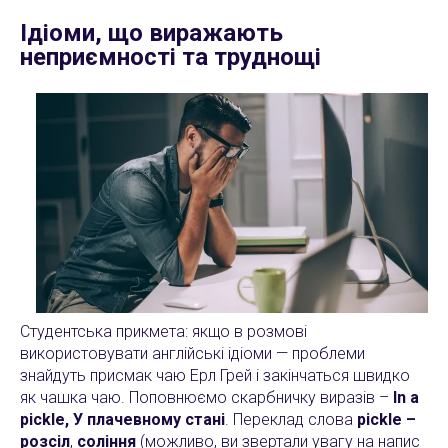
Ідіоми, що виражають
неприємності та труднощі
Студентська прикмета: якщо в розмові
використовувати англійські ідіоми — проблеми
знайдуть присмак чаю Ерл Грей і закінчаться швидко
як чашка чаю. Поповнюємо скарбничку виразів –
In a
pickle, У плачевному стані
. Переклад слова
pickle –
розсіл
,
соління
(можливо, ви звертали увагу на напис