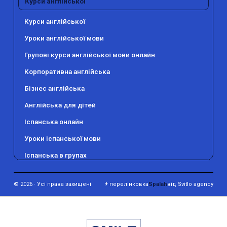
Курси англійської
›
Контакти
Курси англійської
›
Вакансії
Уроки англійської мови
›
Тести на рівень англійської
Групові курси англійської мови онлайн
Корпоративна англійська
Бізнес англійська
Англійська для дітей
Іспанська онлайн
Уроки іспанської мови
Іспанська в групах
© 2026 · Усі права захищені
перелінковка
Spalah
від Svitlo agency