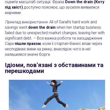
оцінити масштаб ситуації. Фраза
Down the drain (Коту
під хвіст)
доступно пояснює, що зусилля виявилися
марними.
Приклад використання.
All of Sarah’s hard work and
savings went
down the drain
when her startup business
failed due to unexpected market changes, leaving her with
significant debt. — Вся важка робота та заощадження
Сари
пішли прахом
, коли її стартап-бізнес впав через
несподівані зміни на ринку, внаслідок чого в неї
залишилися значні борги.
Ідіоми, пов’язані з обставинами та
перешкодами