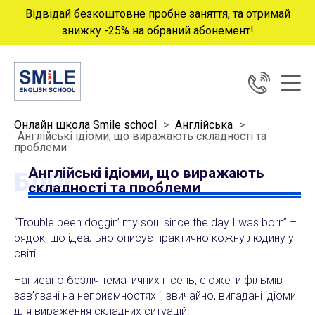
Відвідай безкоштовне пробне заняття, та отримай
знижку -25% на обраний абонемент!
Онлайн школа Smile school
>
Англійська
>
Англійські ідіоми, що виражають складності та
проблеми
Англійські ідіоми, що виражають
БЛОГ
складності та проблеми
“Trouble been doggin’ my soul since the day I was born” –
рядок, що ідеально описує практично кожну людину у
світі.
Написано безліч тематичних пісень, сюжети фільмів
зав’язані на неприємностях і, звичайно, вигадані ідіоми
для вираження складних ситуацій.