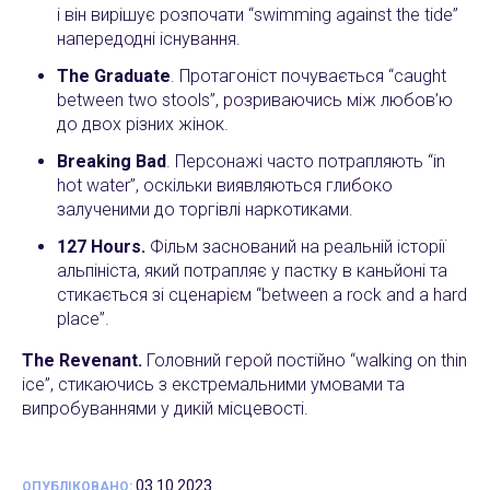
і він вирішує розпочати “swimming against the tide”
напередодні існування.
The Graduate
. Протагоніст почувається “caught
between two stools”, розриваючись між любов’ю
до двох різних жінок.
Breaking Bad
. Персонажі часто потрапляють “in
hot water”, оскільки виявляються глибоко
залученими до торгівлі наркотиками.
127 Hours.
Фільм заснований на реальній історії
альпініста, який потрапляє у пастку в каньйоні та
стикається зі сценарієм “between a rock and a hard
place”.
The Revenant.
Головний герой постійно “walking on thin
ice”, стикаючись з екстремальними умовами та
випробуваннями у дикій місцевості.
03.10.2023
ОПУБЛІКОВАНО: