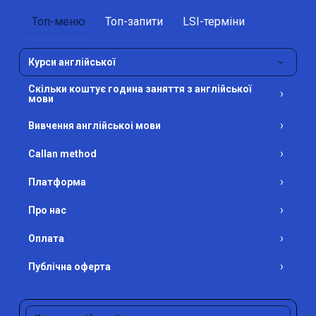
Топ-меню
Топ-запити
LSI-терміни
Курси англійської
›
Скільки коштує година заняття з англійської
›
мови
›
Вивчення англійськоі мови
›
Callan method
›
Платформа
›
Про нас
›
Оплата
›
Публічна оферта
›
Політика конфіденційності