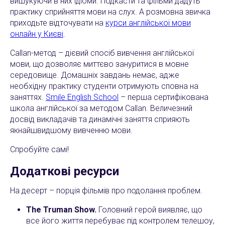
вишукуючи в них ідіоми. Подкасти та фільми дадуть
практику сприйняття мови на слух. А розмовна звичка
приходьте відточувати на
курси англійської мови
онлайн у Києві
.
Callan-метод – дієвий спосіб вивчення англійської
мови, що дозволяє миттєво зануритися в мовне
середовище. Домашніх завдань немає, адже
необхідну практику студенти отримують сповна на
заняттях.
Smile English School
– перша сертифікована
школа англійської за методом Callan. Величезний
досвід викладачів та динамічні заняття сприяють
якнайшвидшому вивченню мови.
Спробуйте самі!
Додаткові ресурси
На десерт – порція фільмів про подолання проблем.
The Truman Show.
Головний герой виявляє, що
все його життя перебуває під контролем телешоу,