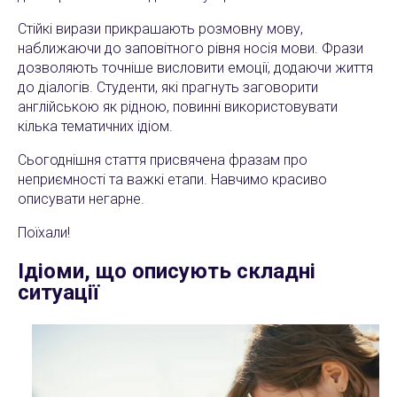
Стійкі вирази прикрашають розмовну мову,
наближаючи до заповітного рівня носія мови. Фрази
дозволяють точніше висловити емоції, додаючи життя
до діалогів. Студенти, які прагнуть заговорити
Cl
англійською як рідною, повинні використовувати
кілька тематичних ідіом.
Сьогоднішня стаття присвячена фразам про
неприємності та важкі етапи. Навчимо красиво
описувати негарне.
Поїхали!
Ідіоми, що описують складні
ситуації