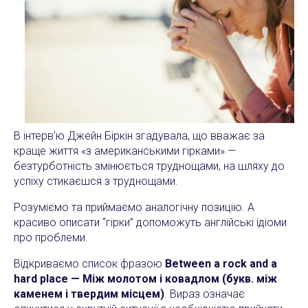
В інтерв’ю Джейн Біркін згадувала, що вважає за
краще життя «з американськими гірками» —
безтурботність змінюється труднощами, на шляху до
успіху стикаєшся з труднощами.
Розуміємо та приймаємо аналогічну позицію. А
красиво описати “гірки” допоможуть англійські ідіоми
про проблеми.
Відкриваємо список фразою
Between a rock and a
hard place — Між молотом і ковадлом (букв. між
каменем і твердим місцем)
. Вираз означає