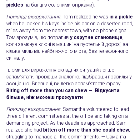
pickles
на банці з солоними огірками).
Приклад використання
. Tom realized he was
in a pickle
when he locked his keys inside his car on a deserted road,
miles away from the nearest town, with no phone signal. —
Том зрозумів, що потрапив
у скрутне становище
,
коли замкнув ключі в машині на пустельній дорозі, за
кілька миль від найближчого міста, без телефонного
сигналу.
Ідіоми для вираження складних ситуацій легше
запам’ятати, провівши аналогію, підібравши правильну
асоціацію. Впевнені, ви легко запам’ятаєте фразу
Biting off more than you can chew —
Відкусити
більше, ніж можеш прожувати
.
Приклад використання
. Samantha volunteered to lead
three different committees at the office and taking on a
demanding project. As the deadlines approached, Sam
realized she had
bitten off more than she could chew
,
struggling to manage all the commitments. — Саманта