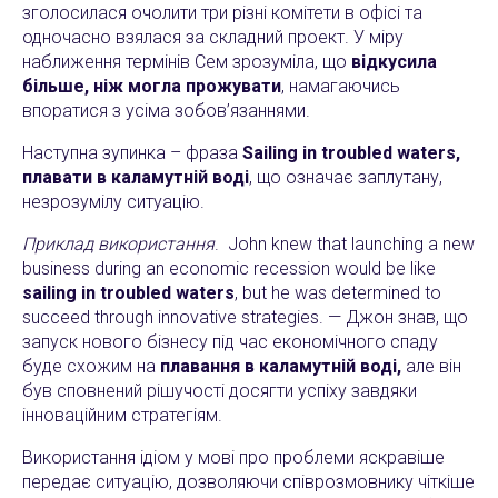
зголосилася очолити три різні комітети в офісі та
одночасно взялася за складний проект. У міру
наближення термінів Сем зрозуміла, що
відкусила
більше, ніж могла прожувати
, намагаючись
впоратися з усіма зобов’язаннями.
Наступна зупинка – фраза
Sailing in troubled waters,
плавати в каламутній воді
, що означає заплутану,
незрозумілу ситуацію.
Приклад використання
. John knew that launching a new
business during an economic recession would be like
sailing in troubled waters
, but he was determined to
succeed through innovative strategies. — Джон знав, що
запуск нового бізнесу під час економічного спаду
буде схожим на
плавання в каламутній воді,
але він
був сповнений рішучості досягти успіху завдяки
інноваційним стратегіям.
Використання ідіом у мові про проблеми яскравіше
передає ситуацію, дозволяючи співрозмовнику чіткіше