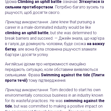
Ідіома
Climbing an uphill battle
означає
Зіткнутися із
сильним протиборством
. Потрібно багато зусиль та
рішучості, щоб досягти свого.
Приклад використання
. Jane knew that pursuing a
career in a male-dominated industry would be like
climbing an uphill battle
, but she was determined to
break barriers and succeed. — Джейн знала, що кар’єра
в галузі, де домінують чоловіки, буде схожа
на важку
битву
, але вона була сповнена рішучості зламати
бар’єри і досягти успіху.
Англійські ідіоми про неприємності емоційно
передають ситуацію, коли обставини виявляються
сильнішими. Фраза
Swimming against the tide (Плити
проти течії)
тому підтвердження.
Приклад використання
. Tom decided to start his own
environmentally conscious business in an industry known
for its wasteful practices. He was
swimming against the
tide
, but was committed to making a positive impact on