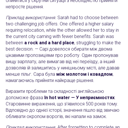
опинитися у скрутній ситуації з необхідністю прийняти
непросте рішення.
Приклад використання
. Sarah had to choose between
two challenging job offers. One offered a higher salary
requiring relocation, while the other allowed her to stay in
the current city caming with fewer benefits. Sarah was
between
a rock and a hard place
, struggling to make the
best decision. — Сарі довелося обирати між двома
цікавими пропозиціями про роботу. Один пропонував
вищу зарплату, але вимагав від неї переїзду, а інший
дозволяв їй залишитись у нинішньому місті, але давав
менше пільг. Сара була
між молотом і ковадлом
,
намагаючись прийняти найкраще рішення.
Виразити проблеми та складності англійською
допоможе фраза
In hot water — У неприємностях
.
Старовинне вираження, що з’явилося 500 років тому.
Відповідно до однієї історії, значення пішло від звичаю
обливати окропом ворогів, які напали на замок.
Приклад використання
. After forgetting to complete an