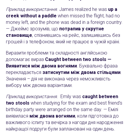
Приклад використання
. James realized he was
up a
creek without a paddle
when missed the flight, had no
money left, and the phone was dead in a foreign country.
— Джеймс зрозумів, що
потрапив у скрутне
становище
, спізнившись на рейс, залишившись без
грошей і з телефоном, який не працює в чужій країні.
Виразити проблеми та складності англійською
допомагає вираз
Caught between two stools —
Виявитися між двома вогнями
. Буквально фраза
перекладається
затиснутим між двома стільцями
.
Значення – дія не виконана через неможливість
вибору між двома варіантами.
Приклад використання
. Emily was
caught between
two stools
when studying for the exam and best friend’s
birthday party were arranged on the same day. — Емілі
виявилася
між двома вогнями
, коли підготовка до
важливого іспиту та вечірка з нагоди дня народження
найкращої подруги були заплановані на один день.