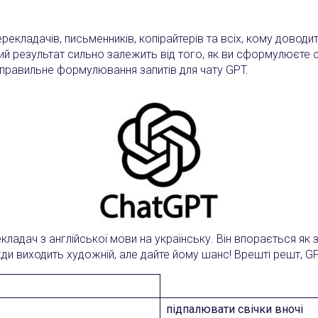
перекладачів, письменників, копірайтерів та всіх, кому дово
ий результат сильно залежить від того, як ви сформулюєте с
е правильне формулювання запитів для чату GPT.
ладач з англійської мови на українську. Він впорається як з
и виходить художній, але дайте йому шанс! Врешті решт, GP
підпалювати свічки вночі