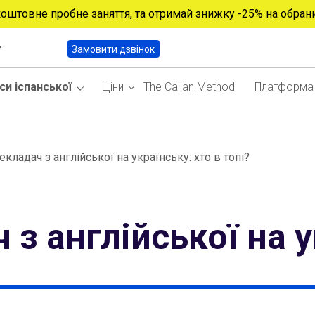
коштовне пробне заняття, та отримай знижку -25% на обран
Замовити дзвінок
си іспанської
Ціни
The Callan Method
Платформа
кладач з англійської на українську: хто в топі?
з англійської на у