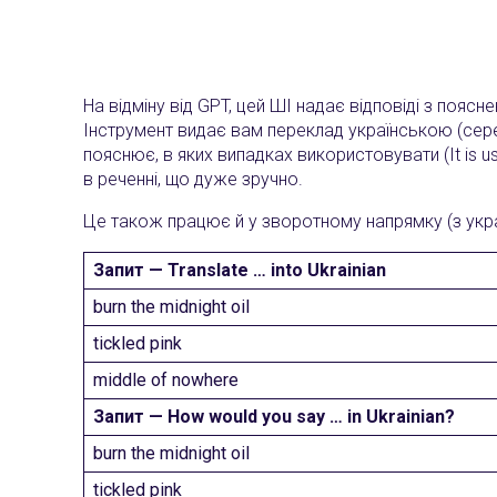
На відміну від GPT, цей ШІ надає відповіді з пояс
Інструмент видає вам переклад українською (серед
пояснює, в яких випадках використовувати (It is us
в реченні, що дуже зручно.
Це також працює й у зворотному напрямку (з україн
Запит — Translate … into Ukrainian
burn the midnight oil
tickled pink
middle of nowhere
Запит — How would you say … in Ukrainian?
burn the midnight oil
tickled pink