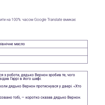
рити на 100%: часом Google Translate вмикає
 північне масло
ся з роботи, дядько Вернон зробив те, чого
відав Гаррі в його шафі.
 коли дядько Вернон протиснувся у двері. «Хто
совано тобі, — коротко сказав дядько Вернон.