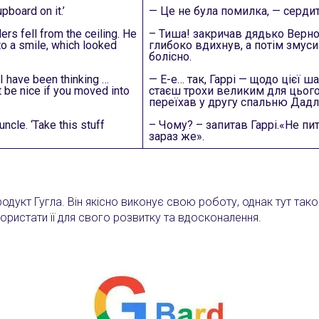
upboard on it.’
— Це не була помилка, — сердит
rs fell from the ceiling. He
– Тиша! закричав дядько Вернон, 
to a smile, which looked
глибоко вдихнув, а потім змус
болісно.
 I have been thinking …
— Е-е… так, Гаррі — щодо цієї 
ht be nice if you moved into
стаєш трохи великим для цього
переїхав у другу спальню Дадлі
ncle. ‘Take this stuff
– Чому? – запитав Гаррі.«Не пи
зараз же».
продукт Гугла. Він якісно виконує свою роботу, однак тут т
ористати її для свого розвитку та вдосконалення.