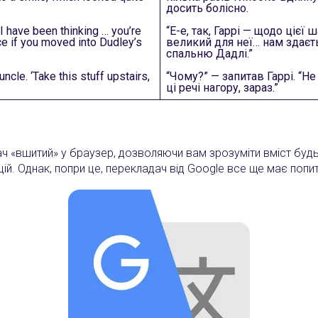
досить болісно.
 I have been thinking … you’re
“Е-е, так, Гаррі — щодо цієї
nice if you moved into Dudley’s
великий для неї… нам здаєть
спальню Дадлі.”
ncle. ‘Take this stuff upstairs,
“Чому?” — запитав Гаррі. “Не
ці речі нагору, зараз.”
 «вшитий» у браузер, дозволяючи вам зрозуміти вміст будь-як
ій. Однак, попри це, перекладач від Google все ще має попит