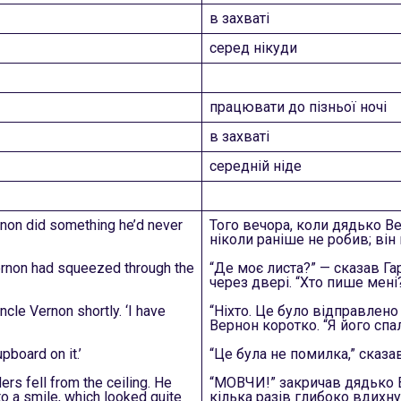
в захваті
серед нікуди
працювати до пізньої ночі
в захваті
середній ніде
non did something he’d never
Того вечора, коли дядько Ве
ніколи раніше не робив; він 
Vernon had squeezed through the
“Де моє листа?” — сказав Га
через двері. “Хто пише мені
cle Vernon shortly. ‘I have
“Ніхто. Це було відправлен
Вернон коротко. “Я його спа
upboard on it.’
“Це була не помилка,” сказав
rs fell from the ceiling. He
“МОВЧИ!” закричав дядько Ве
o a smile, which looked quite
кілька разів глибоко вдихну