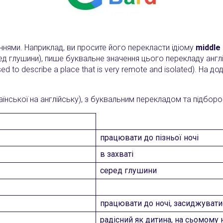
неннями. Наприклад, ви просите його перекласти ідіому
middle
 глушини), пише буквальне значення цього перекладу англійсь
ed to describe a place that is very remote and isolated). На 
ської на англійську), з буквальним перекладом та підбором в
працювати до пізньої ночі
в захваті
серед глушини
працювати до ночі, засиджувати
радісний як дитина, на сьомому н