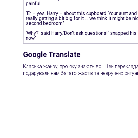
painful.
‘Er – yes, Harry – about this cupboard. Your aunt and
really getting a bit big for it … we think it might be 
second bedroom.’
‘Why?’ said Harry.‘Don’t ask questions!’ snapped his u
now.’
Google Translate
Класика жанру, про яку знають всі. Цей перекладач
подарували нам багато жартів та незручних ситуац