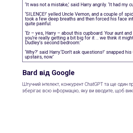
‘It was not a mistake,’ said Harry angrily. ‘It had my c
‘SILENCE!’ yelled Uncle Vernon, and a couple of spide
took a few deep breaths and then forced his face in
quite painful.
‘Er – yes, Harry – about this cupboard. Your aunt and
you’re really getting a bit big for it … we think it mig
Dudley’s second bedroom.’
‘Why?’ said Harry.‘Don’t ask questions!’ snapped his u
upstairs, now.’
Bard від Google
Штучний інтелект, конкурент ChatGPT та ще один 
зберігає всю інформацію, яку ви вводите, щоб вик