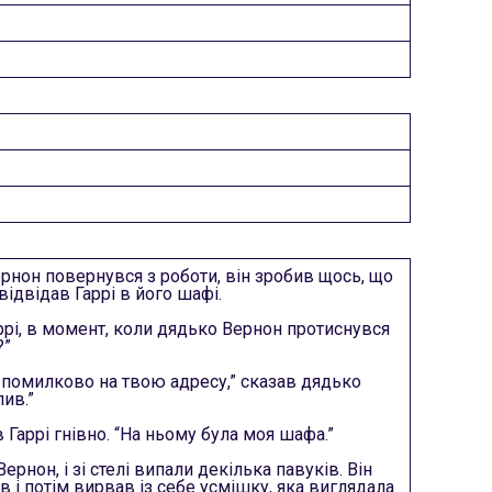
рнон повернувся з роботи, він зробив щось, що
відвідав Гаррі в його шафі.
ррі, в момент, коли дядько Вернон протиснувся
?”
о помилково на твою адресу,” сказав дядько
лив.”
 Гаррі гнівно. “На ньому була моя шафа.”
рнон, і зі стелі випали декілька павуків. Він
в і потім вирвав із себе усмішку, яка виглядала