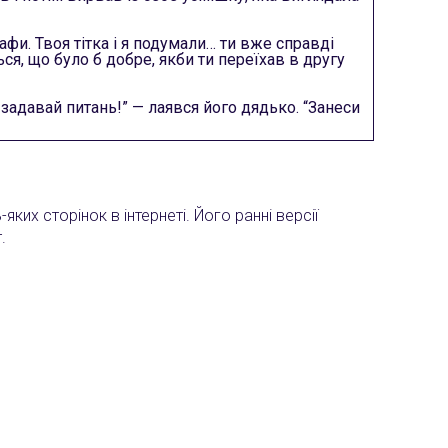
 шафи. Твоя тітка і я подумали… ти вже справді
ся, що було б добре, якби ти переїхав в другу
 задавай питань!” — лаявся його дядько. “Занеси
их сторінок в інтернеті. Його ранні версії
.