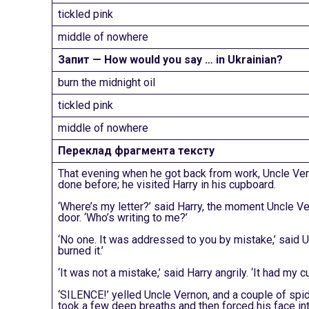
tickled pink
middle of nowhere
Запит — How would you say … in Ukrainian?
burn the midnight oil
tickled pink
middle of nowhere
Переклад фрагмента тексту
That evening when he got back from work, Uncle Ver
done before; he visited Harry in his cupboard.
‘Where’s my letter?’ said Harry, the moment Uncle 
door. ‘Who’s writing to me?’
‘No one. It was addressed to you by mistake,’ said Un
burned it.’
‘It was not a mistake,’ said Harry angrily. ‘It had my c
‘SILENCE!’ yelled Uncle Vernon, and a couple of spide
took a few deep breaths and then forced his face int