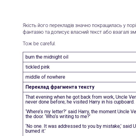
Якість його перекладів значно покращилась у порі
фантазію та дописує власний текст або взагалі зм
Тож be careful.
burn the midnight oil
tickled pink
middle of nowhere
Переклад фрагмента тексту
That evening when he got back from work, Uncle Ve
never done before; he visited Harry in his cupboard.
‘Where’s my letter?’ said Harry, the moment Uncle 
the door. ‘Who’s writing to me?’
‘No one. It was addressed to you by mistake,’ said Un
burned it.’