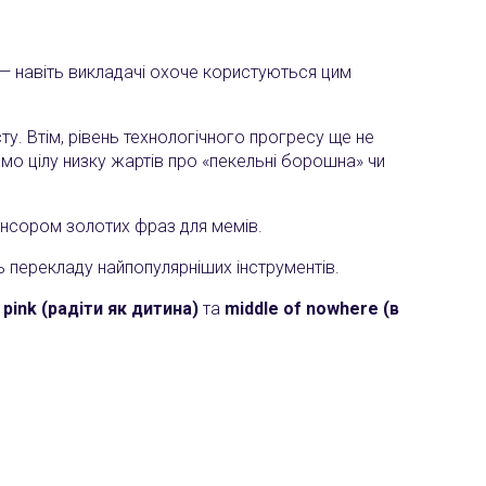
— навіть викладачі охоче користуються цим
ту. Втім, рівень технологічного прогресу ще не
ємо цілу низку жартів про «пекельні борошна» чи
понсором золотих фраз для мемів.
ь перекладу найпопулярніших інструментів.
d pink (радіти як дитина)
та
middle of nowhere (в