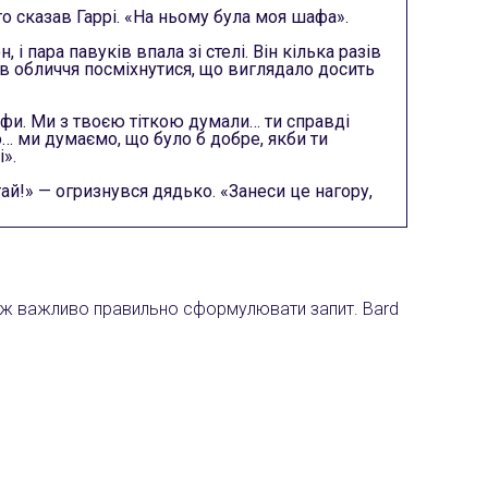
о сказав Гаррі. «На ньому була моя шафа».
і пара павуків впала зі стелі. Він кілька разів
ив обличчя посміхнутися, що виглядало досить
шафи. Ми з твоєю тіткою думали… ти справді
… ми думаємо, що було б добре, якби ти
».
тай!» — огризнувся дядько. «Занеси це нагору,
акож важливо правильно сформулювати запит. Bard