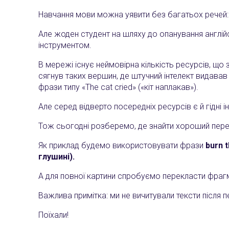
Навчання мови можна уявити без багатьох речей: п
Але жоден студент на шляху до опанування англій
інструментом.
В мережі існує неймовірна кількість ресурсів, що 
сягнув таких вершин, де штучний інтелект видавав 
фрази типу «The cat cried» («кіт наплакав»).
Але серед відверто посередніх ресурсів є й гідні
Тож сьогодні розберемо, де знайти хороший перекл
Як приклад будемо використовувати фрази
burn t
глушині).
А для повної картини спробуємо перекласти фрагмент
Важлива примітка: ми не вичитували тексти після 
Поїхали!