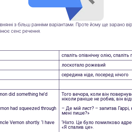
внянні з більш ранніми варіантами. Проте йому ще зарано ві
інює сенс речення.
спаліть опівнічну олію, спаліть
лоскотало рожевий
середина ніде, посеред нічого
rnon did something he’d
Того вечора, коли він повернув
ніколи раніше не робив; він від
Vernon had squeezed through
– Де мій лист? – запитав Гаррі,
мені пише?»
cle Vernon shortly. ‘I have
‘Ніхто. Це було помилково адре
«Я спалив це».