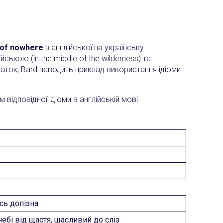
 of nowhere
з англійської на українську.
кою (in the middle of the wilderness) та
додаток, Bard наводить приклад використання ідіоми
ідповідної ідіоми в англійській мові.
сь допізна
ебі від щастя, щасливий до сліз