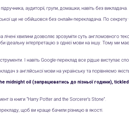
ідручника, аудиторії, групи, домашки, навіть без викладача.
ської ще не обійшовся без онлайн-перекладача. По секрету 
за лічені хвилини дозволяє зрозуміти суть англомовного текс
би ідеальну інтерпретацію з однієї мови на іншу. Тому ми ма
 інструменти. І навіть Google-переклад все рідше виступає с
адач з англійської мови на українську та порівняємо якіст
he midnight oil (запрацюватись до пізньої години), tickle
 із книги “Harry Potter and the Sorcerer’s Stone”.
перекладу, щоб ви краще бачили різницю в якості.