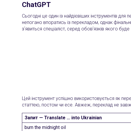
ChatGPT
Сьогодні це один із найдієвіших інструментів для 
непогано впоратись із перекладом, однак фінальн
зʼявиться спеціаліст, серед обовʼязків якого буд
Цей інструмент успішно використовується як перек
статтею, постом чи есе. Авжеж, переклад не завжд
Запит — Translate … into Ukrainian
burn the midnight oil