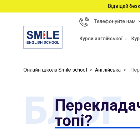
Відвідай без
Телефонуйте нам
Курси англійської
Кур
Онлайн школа Smile school
>
Англійська
>
Пере
БЛОГ
Перекладач 
топі?